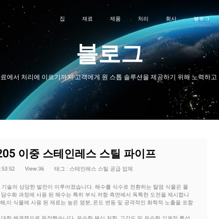
집
재료
제품
처리
회사
블로그
블로그
료에서 처리에 이르기까지 고객에게 원 스톱 솔루션을 제공하기 위해 노력하고
205 이중 스테인레스 스틸 파이프
:53:52
View:36
태그 : 스테인레스 스틸 공급 업체
 기술의 상당한 발전이 이루어졌습니다. 해수를 식수로 전환하는 탈염 식물은 물
 담수화 과정에 사용 된 해수는 특히 부식 저항 측면에서 독특한 도전을 제시합니
,이 식물에 사용 된 재료는 높은 염분, 온도 변동 및 공격적인 화학적 노출을 포함
 대한 해결책으로 등장했습니다. 우수한 부식 저항, 고강도 및 우수한 기계적 특성