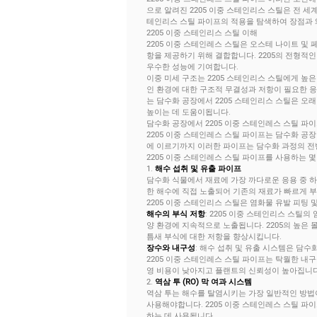
으로 알려진 2205 이중 스테인리스 스틸은 전 세
테인리스 스틸 파이프의 적용을 탐색하여 장점과 왜
2205 이중 스테인리스 스틸 이해
2205 이중 스테인레스 스틸은 오스테 나이트 및 
항을 제공하기 위해 결합합니다. 2205의 전형적인 
우수한 성능에 기여합니다.
이중 미세 구조는 2205 스테인리스 스틸에게 높은
인 환경에 대한 구조적 무결성과 저항이 필요한 응
는 담수화 공장에서 2205 스테인리스 스틸은 오
높이는 데 도움이됩니다.
담수화 공장에서 2205 이중 스테인레스 스틸 파
2205 이중 스테인레스 스틸 파이프는 담수화 공
에 이르기까지 이러한 파이프는 담수화 과정의 전
2205 이중 스테인레스 스틸 파이프를 사용하는 몇
1.
해수 섭취 및 유출 파이프
담수화 식물에서 재료에 가장 까다로운 응용 중 하
한 해수에 직접 노출되어 기존의 재료가 빠르게 부식 될
2205 이중 스테인리스 스틸은 염화물 유발 피팅
해수의 부식 저항
: 2205 이중 스테인리스 스틸
양 환경에 지속적으로 노출됩니다. 2205의 높은 
틈새 부식에 대한 저항을 향상시킵니다.
장수와 내구성
: 해수 섭취 및 유출 시스템은 담수
2205 이중 스테인레스 스틸 파이프는 탁월한 내
영 비용이 낮아지고 플랜트의 신뢰성이 높아집니다
2.
역삼 투 (RO) 막 여과 시스템
역삼 투는 해수를 탈염시키는 가장 일반적인 방법이
사용해야합니다. 2205 이중 스테인레스 스틸 파
하는 데 사용됩니다.