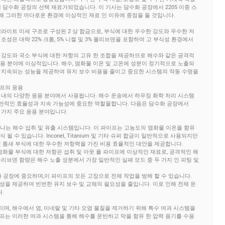
계 담수화 공장의 선택 재료가되었습니다. 이 기사는 담수화 공장에서 2205 이중 스
 그러한 까다로운 환경에 이상적인 재료 인 이유에 중점을 둘 것입니다.
페라이트 미세 구조로 구성된 2 상 합금으로, 부식에 대한 우수한 강도와 우수한 저
조성은 대략 22% 크롬, 5% 니켈 및 3% 몰리브덴을 포함하여 고 부식성 환경에서
 강도와 ​​국소 부식에 대한 저항의 고유 한 조합을 제공하므로 해수와 같은 공격적
용 분야에 이상적입니다. 해수, 염화물 이온 및 고온에 성분이 정기적으로 노출되
래 지속되는 성능을 제공하여 유지 보수 비용을 줄이고 중요한 시스템의 작동 수명을
이프의 응용
장 내의 다양한 응용 분야에서 사용됩니다. 해수 운송에서 하우징 화학 처리 시스템
반적인 효율성과 지속 가능성에 중요한 역할을합니다. 다음은 담수화 공장에서
 가지 주요 응용 분야입니다.
나는 해수 섭취 및 유출 시스템입니다. 이 파이프는 고농도의 염화물 이온을 함유
 수 있습니다. Inconel, Titanium 및 기타 슈퍼 합금이 일반적으로 사용되지만
 및 틈새 부식에 대한 우수한 저항력을 가진 비용 효율적인 대안을 제공합니다.
의 염화물 부식에 대한 저항은 섭취 및 아웃 폴 파이프에 이상적인 재료로, 공격적인 해
몰리브덴 함량은 해수 노출 성분에서 가장 일반적인 실패 모드 중 두 가지 인 피팅 및
화 공장에 중요하며,이 파이프의 모든 고장으로 전체 작업을 방해 할 수 있습니다.
구성을 제공하여 빈번한 유지 보수 및 교체의 필요성을 줄입니다. 이로 인해 전체 운
.
며, 해수에서 염, 미네랄 및 기타 오염 물질을 제거하기 위해 특수 여과 시스템을
이프는 이러한 여과 시스템을 통해 해수를 운반하고 막을 함유 한 압력 용기를 수용