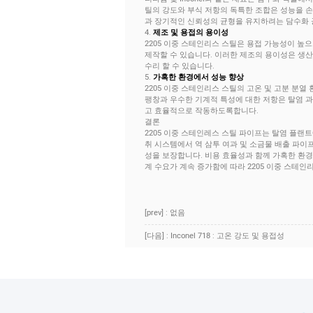
틸의 강도와 부식 저항의 독특한 조합은 성능을 손
과 장기적인 신뢰성의 균형을 유지하려는 담수화
4.
제조 및 용접의 용이성
2205 이중 스테인리스 스틸은 용접 가능성이 높으
제작할 수 있습니다. 이러한 제조의 용이성은 생
수리 할 수 ​​있습니다.
5.
가혹한 환경에서 성능 향상
2205 이중 스테인리스 스틸의 고온 및 고분 분
팽창과 우수한 기계적 특성에 대한 저항은 탈염 과
고 효율적으로 작동하도록합니다.
결론
2205 이중 스테인레스 스틸 파이프는 탈염 플랜트
취 시스템에서 역 삼투 여과 및 소금물 배출 파이
성을 보장합니다. 비용 효율성과 함께 가혹한 환경
계 수요가 계속 증가함에 따라 2205 이중 스테
[prev] : 없음
[다음] : Inconel 718 : 고온 강도 및 용접성