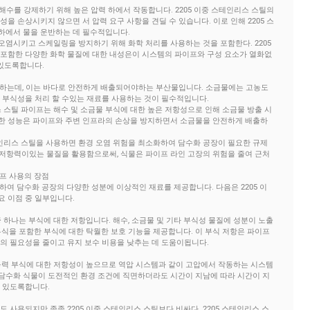
 해수를 강제하기 위해 높은 압력 하에서 작동합니다. 2205 이중 스테인리스 스틸의
을 손상시키지 않으면 서 압력 요구 사항을 견딜 수 있습니다. 이로 인해 2205 스
하에서 물을 운반하는 데 필수적입니다.
을 오염시키고 스케일링을 방지하기 위해 화학 처리를 사용하는 것을 포함한다. 2205
 포함한 다양한 화학 물질에 대한 내성은이 시스템의 파이프와 구성 요소가 열화없
 있도록합니다.
성하는데, 이는 바다로 안전하게 배출되어야하는 부산물입니다. 소금물에는 고농도
 부식성을 처리 할 수있는 재료를 사용하는 것이 필수적입니다.
레스 스틸 파이프는 해수 및 소금물 부식에 대한 높은 저항성으로 인해 소금물 방출 시
한 성능은 파이프와 주변 인프라의 손상을 방지하면서 소금물을 안전하게 배출하
스테인리스 스틸을 사용하면 환경 오염 위험을 최소화하여 담수화 공장이 필요한 규제
에 저항력이있는 물질을 활용함으로써, 식물은 파이프 라인 고장의 위험을 줄여 근처
이프 사용의 장점
하여 담수화 공장의 다양한 성분에 이상적인 재료를 제공합니다. 다음은 2205 이
요 이점 중 일부입니다.
중 하나는 부식에 대한 저항입니다. 해수, 소금물 및 기타 부식성 물질에 성분이 노출
 부식을 포함한 부식에 대한 탁월한 보호 기능을 제공합니다. 이 부식 저항은 파이프
의 필요성을 줄이고 유지 보수 비용을 낮추는 데 도움이됩니다.
 응력 부식에 대한 저항성이 높으므로 역압 시스템과 같이 고압에서 작동하는 시스템
담수화 식물이 도전적인 환경 조건에 직면하더라도 시간이 지남에 따라 시간이 지
 있도록합니다.
서도 사용되지만 종종 2205 이중 스테인리스 스틸보다 비싸다. 2205 스테인리스 스