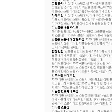
고압 공차
: 역삼 투 시스템은 반 투과성 막을 통해
고강도 및 우수한 기계적 특성을 통해 구조적 무결성
테인레스 스틸 파이프는 담수화 시스템에서 고압 
화학 저항
: 역삼 투 시스템에서, 여과 과정은 막
이중 스테인리스 스틸의 염소 및 기타 생체화물을
이 가혹한 청소 화학 물질에 장기 노출을 견딜 수
3.
소금물 배출 파이프
해수를 탈염시킨 후, 담수화 식물은 소금물을 생
의 소금 및 기타 화학 물질이 포함되어있어 배출의
소금물 노출에 대한 탄력성
: 2205 이중 스테인
스템에 적합합니다. 염화물 환경에서 합금의 우수
는 데 이상적인 선택입니다.
환경 안전
: 소금물 방전 시스템에 2205 이중 
표준 내에서 작동 할 수 있습니다. 부식 및 분해
해양 생태계의 오염을 유발할 수 있습니다.
담수화 공장에서 2205 이중 스테인레스 스틸 파
2205 이중 스테인리스 스틸은 다양한 장점을 제공
중 스테인레스 스틸 파이프를 사용하는 데있어 주
1.
우수한 부식 저항
2205 이중 스테인리스 스틸의 가장 중요한 장점 
되는 담수화 식물에서는 2205는 구덩이 및 틈새
의 장기 무결성을 보장하여 빈번한 수리 또는 교체
2.
높은 강도와 ​​내구성
2205 이중 스테인리스 스틸은 인장 강도가 높고
에서 사용하기에 이상적인 재료입니다. 내구성은 
남에 따라 효율적이고 안정적으로 계속 작동 할 수
3.
비용 효율성
티타늄 및 Inconel과 같은 재료는 담수화 식물에